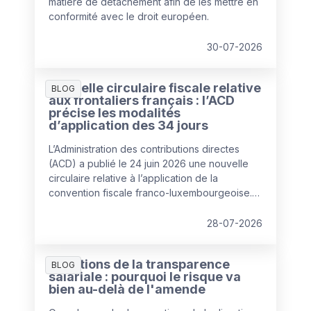
matière de détachement afin de les mettre en
conformité avec le droit européen.
30-07-2026
Nouvelle circulaire fiscale relative
BLOG
aux frontaliers français : l’ACD
précise les modalités
d’application des 34 jours
L’Administration des contributions directes
(ACD) a publié le 24 juin 2026 une nouvelle
circulaire relative à l’application de la
convention fiscale franco-luxembourgeoise.
Celle-ci remplace la circulaire de 2020 et
apporte plusieurs clarifications pratiques
28-07-2026
concernant la fameuse règle des « 34 jours »,
devenue un élément central de la gestion des
Sanctions de la transparence
travailleurs frontaliers depuis l'entrée en
BLOG
salariale : pourquoi le risque va
vigueur de l’avenant à la convention fiscale au
bien au-delà de l'amende
1er janvier 2023.