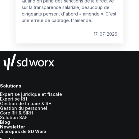
Quand on parle des sanctions de la directive
sur la transparence salariale, beaucoup de
dirigeants pensent d'abord « amende ». C'est
une erreur de cadrage. L'amende
administrative est la partie la plus prévisible du
dispositif, et donc, paradoxalement, la moins
17-07-2026
redoutable. Le vrai bouleversement se joue
ailleurs : dans la manière dont les litiges
salariaux vont se gagner ou se perdre.
Solutions
Expertise juridique et fiscale
Expertise RH
Gestion de la paie & RH
Gestion du personnel
Core RH & SIRH
Solution SAP
Blog
Newsletter
A propos de SD Worx