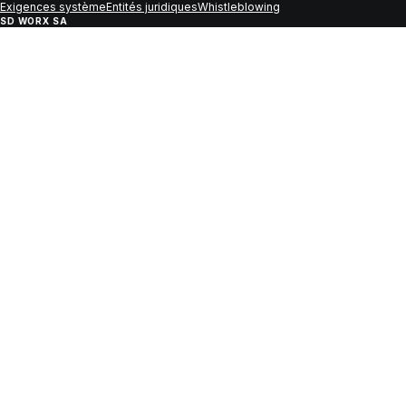
Exigences système
Entités juridiques
Whistleblowing
SD WORX SA