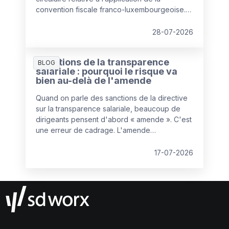
convention fiscale franco-luxembourgeoise.
Celle-ci remplace la circulaire de 2020 et
apporte plusieurs clarifications pratiques
28-07-2026
concernant la fameuse règle des « 34 jours »,
devenue un élément central de la gestion des
Sanctions de la transparence
travailleurs frontaliers depuis l'entrée en
BLOG
salariale : pourquoi le risque va
vigueur de l’avenant à la convention fiscale au
bien au-delà de l'amende
1er janvier 2023.
Quand on parle des sanctions de la directive
sur la transparence salariale, beaucoup de
dirigeants pensent d'abord « amende ». C'est
une erreur de cadrage. L'amende
administrative est la partie la plus prévisible du
dispositif, et donc, paradoxalement, la moins
17-07-2026
redoutable. Le vrai bouleversement se joue
ailleurs : dans la manière dont les litiges
salariaux vont se gagner ou se perdre.