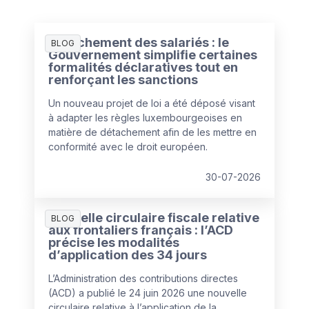
Détachement des salariés : le
BLOG
Gouvernement simplifie certaines
formalités déclaratives tout en
renforçant les sanctions
Un nouveau projet de loi a été déposé visant
à adapter les règles luxembourgeoises en
matière de détachement afin de les mettre en
conformité avec le droit européen.
30-07-2026
Nouvelle circulaire fiscale relative
BLOG
aux frontaliers français : l’ACD
précise les modalités
d’application des 34 jours
L’Administration des contributions directes
(ACD) a publié le 24 juin 2026 une nouvelle
circulaire relative à l’application de la