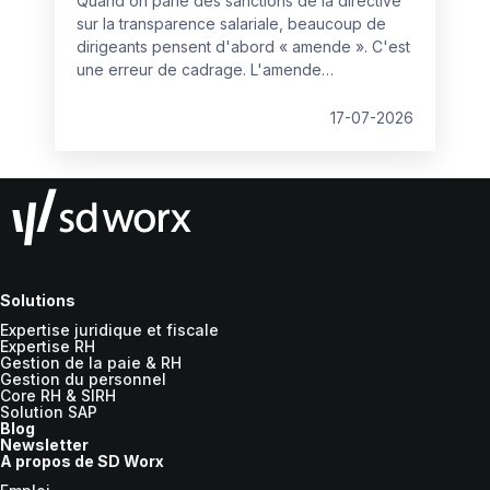
Quand on parle des sanctions de la directive
sur la transparence salariale, beaucoup de
dirigeants pensent d'abord « amende ». C'est
une erreur de cadrage. L'amende
administrative est la partie la plus prévisible du
dispositif, et donc, paradoxalement, la moins
17-07-2026
redoutable. Le vrai bouleversement se joue
ailleurs : dans la manière dont les litiges
salariaux vont se gagner ou se perdre.
Solutions
Expertise juridique et fiscale
Expertise RH
Gestion de la paie & RH
Gestion du personnel
Core RH & SIRH
Solution SAP
Blog
Newsletter
A propos de SD Worx