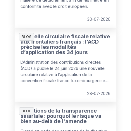
matière de détachement afin de les mettre en
conformité avec le droit européen.
30-07-2026
Nouvelle circulaire fiscale relative
BLOG
aux frontaliers français : l’ACD
précise les modalités
d’application des 34 jours
L’Administration des contributions directes
(ACD) a publié le 24 juin 2026 une nouvelle
circulaire relative à l’application de la
convention fiscale franco-luxembourgeoise.
Celle-ci remplace la circulaire de 2020 et
apporte plusieurs clarifications pratiques
28-07-2026
concernant la fameuse règle des « 34 jours »,
devenue un élément central de la gestion des
Sanctions de la transparence
travailleurs frontaliers depuis l'entrée en
BLOG
salariale : pourquoi le risque va
vigueur de l’avenant à la convention fiscale au
bien au-delà de l'amende
1er janvier 2023.