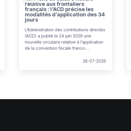
relative aux frontaliers
français : l’ACD précise les
modalités d’application des 34
jours
L’Administration des contributions directes
(ACD) a publié le 24 juin 2026 une
nouvelle circulaire relative à l’application
de la convention fiscale franco-
luxembourgeoise. Celle-ci remplace la
circulaire de 2020 et apporte plusieurs
28-07-2026
clarifications pratiques concernant la
fameuse règle des « 34 jours », devenue
un élément central de la gestion des
travailleurs frontaliers depuis l'entrée en
vigueur de l’avenant à la convention
fiscale au 1er janvier 2023.