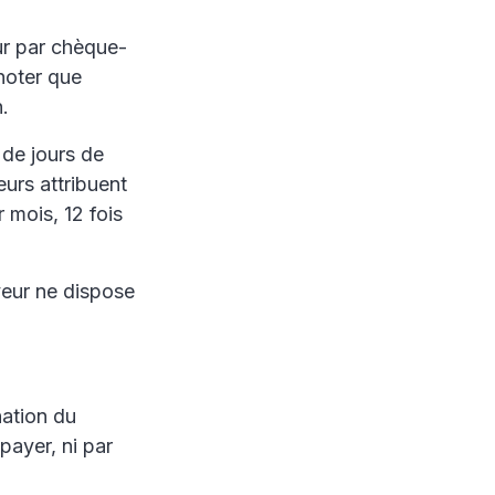
ur par chèque-
noter que
.
de jours de
eurs attribuent
 mois, 12 fois
yeur ne dispose
nation du
payer, ni par