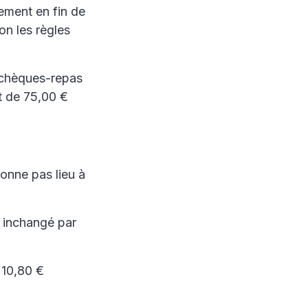
ement en fin de
on les règles
e chèques-repas
nt de 75,00 €
onne pas lieu à
t inchangé par
 10,80 €