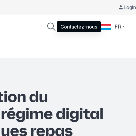
Login
| FR
Contactez-nous
tion du
régime digital
ues repas