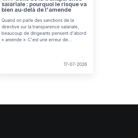
salariale : pourquoi le risque va
bien au-delà de l'amende
Quand on parle des sanctions de la
directive sur la transparence salariale,
beaucoup de dirigeants pensent d'abord
« amende ». C'est une erreur de
cadrage. L'amende administrative est la
partie la plus prévisible du dispositif, et
donc, paradoxalement, la moins
17-07-2026
redoutable. Le vrai bouleversement se
joue ailleurs : dans la manière dont les
litiges salariaux vont se gagner ou se
perdre.