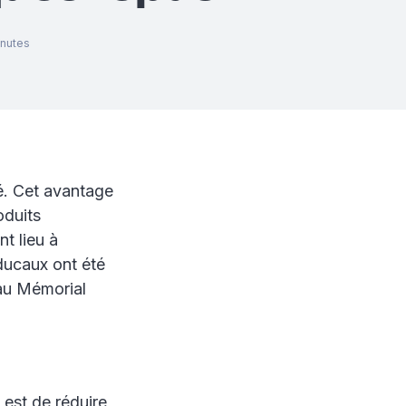
nutes
ié. Cet avantage
oduits
t lieu à
ducaux ont été
n au Mémorial
f est de réduire