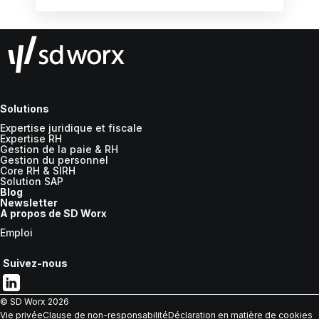
redoutable. Le vrai bouleversement se joue
ailleurs : dans la manière dont les litiges
salariaux vont se gagner ou se perdre.
Solutions
Expertise juridique et fiscale
Expertise RH
Gestion de la paie & RH
Gestion du personnel
Core RH & SIRH
Solution SAP
Blog
Newsletter
A propos de SD Worx
Emploi
Suivez-nous
© SD Worx
2026
Vie privée
Clause de non-responsabilité
Déclaration en matière de cookies