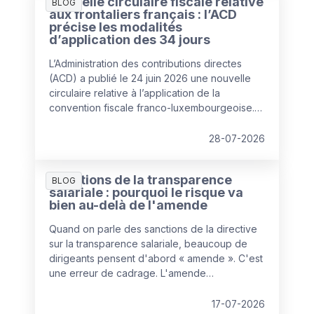
Nouvelle circulaire fiscale relative
BLOG
aux frontaliers français : l’ACD
précise les modalités
d’application des 34 jours
L’Administration des contributions directes
(ACD) a publié le 24 juin 2026 une nouvelle
circulaire relative à l’application de la
convention fiscale franco-luxembourgeoise.
Celle-ci remplace la circulaire de 2020 et
apporte plusieurs clarifications pratiques
28-07-2026
concernant la fameuse règle des « 34 jours »,
devenue un élément central de la gestion des
Sanctions de la transparence
travailleurs frontaliers depuis l'entrée en
BLOG
salariale : pourquoi le risque va
vigueur de l’avenant à la convention fiscale au
bien au-delà de l'amende
1er janvier 2023.
Quand on parle des sanctions de la directive
sur la transparence salariale, beaucoup de
dirigeants pensent d'abord « amende ». C'est
une erreur de cadrage. L'amende
administrative est la partie la plus prévisible du
dispositif, et donc, paradoxalement, la moins
17-07-2026