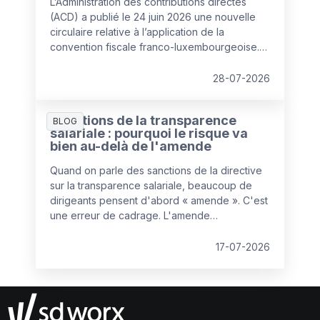
L’Administration des contributions directes
(ACD) a publié le 24 juin 2026 une nouvelle
circulaire relative à l’application de la
convention fiscale franco-luxembourgeoise.
Celle-ci remplace la circulaire de 2020 et
apporte plusieurs clarifications pratiques
28-07-2026
concernant la fameuse règle des « 34 jours »,
devenue un élément central de la gestion des
Sanctions de la transparence
travailleurs frontaliers depuis l'entrée en
BLOG
salariale : pourquoi le risque va
vigueur de l’avenant à la convention fiscale au
bien au-delà de l'amende
1er janvier 2023.
Quand on parle des sanctions de la directive
sur la transparence salariale, beaucoup de
dirigeants pensent d'abord « amende ». C'est
une erreur de cadrage. L'amende
administrative est la partie la plus prévisible du
dispositif, et donc, paradoxalement, la moins
17-07-2026
redoutable. Le vrai bouleversement se joue
ailleurs : dans la manière dont les litiges
salariaux vont se gagner ou se perdre.