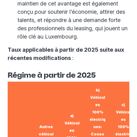
maintien de cet avantage est également
conçu pour soutenir l’économie, attirer des
talents, et répondre à une demande forte
des professionnels du leasing, qui jouent un
rôle clé au Luxembourg.
Taux applicables à partir de 2025 suite aux
récentes modifications
:
Régime à partir de 2025
b)
Véhicul
es
c)
100%
Véhicul
a)
électriq
es
Véhicul
Autres
ues:
100%
es
véhicul
Conso
électriq