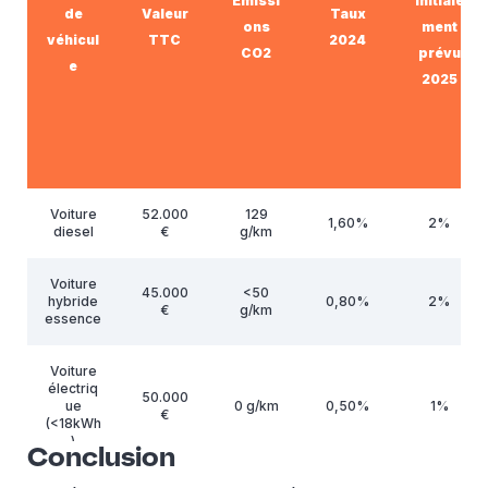
Émissi
initiale
de
Valeur
Taux
ons
ment
véhicul
TTC
2024
CO2
prévu
e
2025
Voiture
52.000
129
1,60%
2%
diesel
€
g/km
Voiture
45.000
<50
hybride
0,80%
2%
€
g/km
essence
Voiture
électriq
50.000
ue
0 g/km
0,50%
1%
€
(<18kWh
)
Conclusion