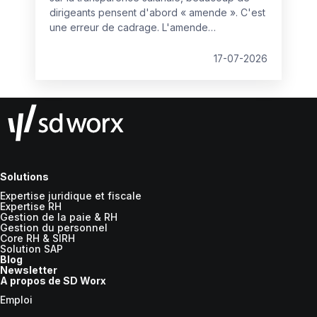
dirigeants pensent d'abord « amende ». C'est
une erreur de cadrage. L'amende
administrative est la partie la plus prévisible du
dispositif, et donc, paradoxalement, la moins
17-07-2026
redoutable. Le vrai bouleversement se joue
ailleurs : dans la manière dont les litiges
salariaux vont se gagner ou se perdre.
Solutions
Expertise juridique et fiscale
Expertise RH
Gestion de la paie & RH
Gestion du personnel
Core RH & SIRH
Solution SAP
Blog
Newsletter
A propos de SD Worx
Emploi