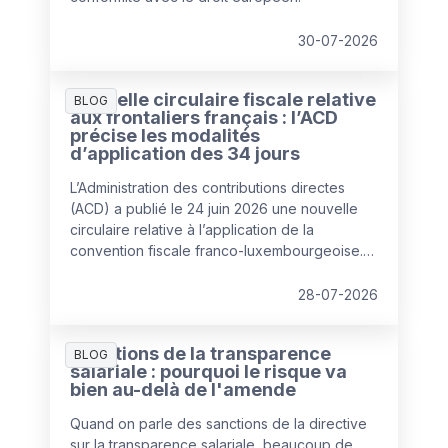
30-07-2026
Nouvelle circulaire fiscale relative
BLOG
aux frontaliers français : l’ACD
précise les modalités
d’application des 34 jours
L’Administration des contributions directes
(ACD) a publié le 24 juin 2026 une nouvelle
circulaire relative à l’application de la
convention fiscale franco-luxembourgeoise.
Celle-ci remplace la circulaire de 2020 et
apporte plusieurs clarifications pratiques
28-07-2026
concernant la fameuse règle des « 34 jours »,
devenue un élément central de la gestion des
Sanctions de la transparence
travailleurs frontaliers depuis l'entrée en
BLOG
salariale : pourquoi le risque va
vigueur de l’avenant à la convention fiscale au
bien au-delà de l'amende
1er janvier 2023.
Quand on parle des sanctions de la directive
sur la transparence salariale, beaucoup de