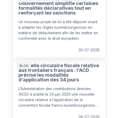
Gouvernement simplifie certaines
formalités déclaratives tout en
renforçant les sanctions
Un nouveau projet de loi a été déposé visant
à adapter les règles luxembourgeoises en
matière de détachement afin de les mettre en
conformité avec le droit européen.
30-07-2026
Nouvelle circulaire fiscale relative
BLOG
aux frontaliers français : l’ACD
précise les modalités
d’application des 34 jours
L’Administration des contributions directes
(ACD) a publié le 24 juin 2026 une nouvelle
circulaire relative à l’application de la
convention fiscale franco-luxembourgeoise.
Celle-ci remplace la circulaire de 2020 et
apporte plusieurs clarifications pratiques
28-07-2026