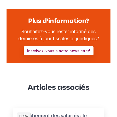
Plus d'information?
Souhaitez-vous rester informé des
dernières à jour fiscales et juridiques?
Inscrivez-vous a notre newsletter!
Articles associés
Détachement des salariés : le
BLOG