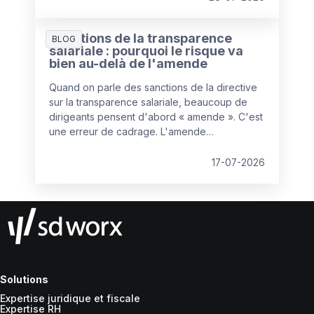
concernant la fameuse règle des « 34 jours »,
devenue un élément central de la gestion des
Sanctions de la transparence
travailleurs frontaliers depuis l'entrée en
BLOG
salariale : pourquoi le risque va
vigueur de l’avenant à la convention fiscale au
bien au-delà de l'amende
1er janvier 2023.
Quand on parle des sanctions de la directive
sur la transparence salariale, beaucoup de
dirigeants pensent d'abord « amende ». C'est
une erreur de cadrage. L'amende
administrative est la partie la plus prévisible du
dispositif, et donc, paradoxalement, la moins
17-07-2026
redoutable. Le vrai bouleversement se joue
ailleurs : dans la manière dont les litiges
salariaux vont se gagner ou se perdre.
Solutions
Expertise juridique et fiscale
Expertise RH