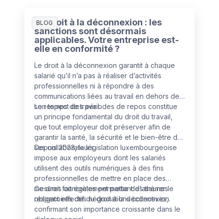
Le droit à la déconnexion : les
BLOG
sanctions sont désormais
applicables. Votre entreprise est-
elle en conformité ?
Le droit à la déconnexion garantit à chaque
salarié qu’il n’a pas à réaliser d’activités
professionnelles ni à répondre à des
communications liées au travail en dehors de
son temps de travail.
Le respect des périodes de repos constitue
un principe fondamental du droit du travail,
que tout employeur doit préserver afin de
garantir la santé, la sécurité et le bien-être de
ses collaborateurs.
Depuis 2023, la législation luxembourgeoise
impose aux employeurs dont les salariés
utilisent des outils numériques à des fins
professionnelles de mettre en place des
mesures concrètes permettant d'assurer le
Ce droit fait également partie des thèmes
respect effectif du droit à la déconnexion.
obligatoires des négociations collectives,
confirmant son importance croissante dans le