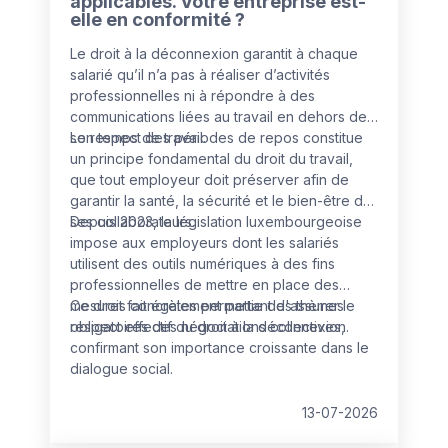
applicables. Votre entreprise est-
elle en conformité ?
Le droit à la déconnexion garantit à chaque
salarié qu’il n’a pas à réaliser d’activités
professionnelles ni à répondre à des
communications liées au travail en dehors de
son temps de travail.
Le respect des périodes de repos constitue
un principe fondamental du droit du travail,
que tout employeur doit préserver afin de
garantir la santé, la sécurité et le bien-être de
ses collaborateurs.
Depuis 2023, la législation luxembourgeoise
impose aux employeurs dont les salariés
utilisent des outils numériques à des fins
professionnelles de mettre en place des
mesures concrètes permettant d'assurer le
Ce droit fait également partie des thèmes
respect effectif du droit à la déconnexion.
obligatoires des négociations collectives,
confirmant son importance croissante dans le
dialogue social.
13-07-2026