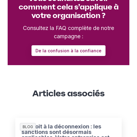
comment cela s’applique à
votre organisation ?
Consultez la FAQ complète de notre
campagne :
De la confusion à la confiance
Articles associés
Le droit à la déconnexion : les
BLOG
sanctions sont désormais