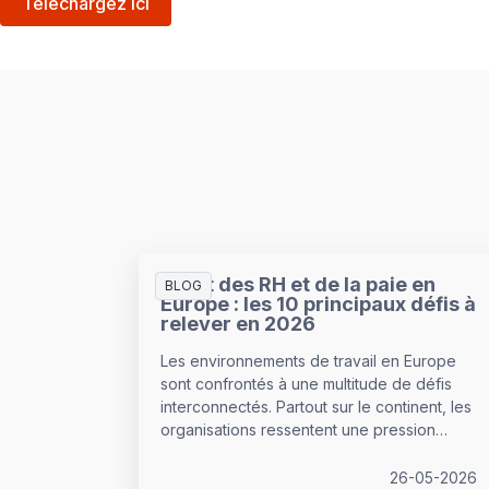
Téléchargez ici
L’état des RH et de la paie en
BLOG
Europe : les 10 principaux défis à
relever en 2026
Les environnements de travail en Europe
sont confrontés à une multitude de défis
interconnectés. Partout sur le continent, les
organisations ressentent une pression
croissante pour corriger leurs points de
fragilité, dans un contexte de budgets et
26-05-2026