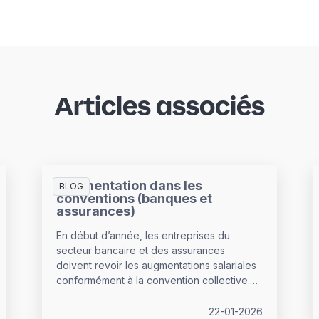
Articles associés
Augmentation dans les
BLOG
conventions (banques et
assurances)
En début d’année, les entreprises du
secteur bancaire et des assurances
doivent revoir les augmentations salariales
conformément à la convention collective.
Entre minimums obligatoires, augmentations
liées à l’ancienneté et marges de
22-01-2026