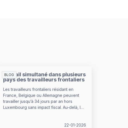
Travail simultané dans plusieurs
BLOG
pays des travailleurs frontaliers
Les travailleurs frontaliers résidant en
France, Belgique ou Allemagne peuvent
travailler jusqu’à 34 jours par an hors
Luxembourg sans impact fiscal. Au-delà, les
jours prestés à l’étranger deviennent
imposables dans le pays concerné.
Découvrez ce que cela implique pour les
22-01-2026