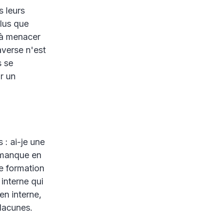
s leurs
plus que
 à menacer
verse n'est
s se
r un
 : ai-je une
 manque en
e formation
interne qui
n interne,
lacunes.