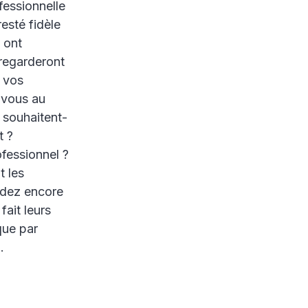
fessionnelle
esté fidèle
 ont
regarderont
s vos
-vous au
s souhaitent-
t ?
ofessionnel ?
t les
ordez encore
fait leurs
que par
.