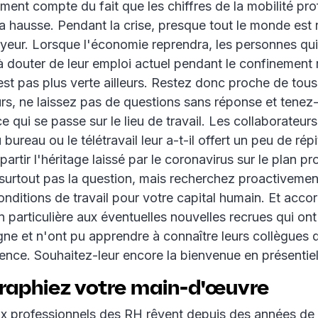
ent compte du fait que les chiffres de la mobilité pro
la hausse. Pendant la crise, presque tout le monde est r
yeur. Lorsque l'économie reprendra, les personnes qui
douter de leur emploi actuel pendant le confinement 
'est pas plus verte ailleurs. Restez donc proche de tou
urs, ne laissez pas de questions sans réponse et tenez
e qui se passe sur le lieu de travail. Les collaborateur
u bureau ou le télétravail leur a-t-il offert un peu de répi
rtir l'héritage laissé par le coronavirus sur le plan pr
surtout pas la question, mais recherchez proactivemen
onditions de travail pour votre capital humain. Et acc
n particulière aux éventuelles nouvelles recrues qui ont 
gne et n'ont pu apprendre à connaître leurs collègues 
nce. Souhaitez-leur encore la bienvenue en présentiel
raphiez votre main-d'œuvre
 professionnels des RH rêvent depuis des années de