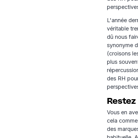
perspective
L'année dern
véritable tr
dû nous fair
synonyme d'
(croisons le
plus souvent
répercussion
des RH pour 
perspective
Restez 
Vous en ave
cela comme 
des marques
habituelle. 