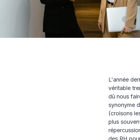
L'année dern
véritable tr
dû nous fair
synonyme d'
(croisons le
plus souvent
répercussion
des RH pour 