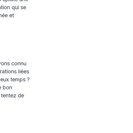
tion qui se
née et
avons connu
rations liées
ieux temps ?
e bon
t tentez de