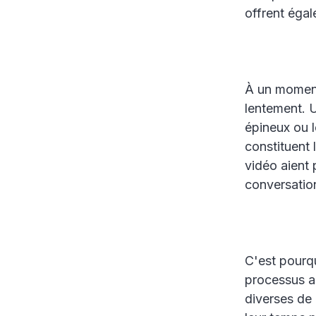
offrent égal
À un moment
lentement. U
épineux ou 
constituent 
vidéo aient p
conversation
C'est pourqu
processus a
diverses de