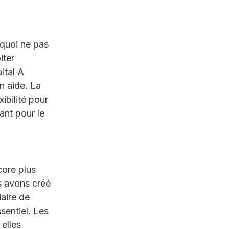
rquoi ne pas
iter
ital A
en aide. La
ibilité pour
ant pour le
core plus
us avons créé
iaire de
sentiel. Les
 elles