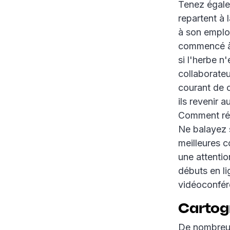
Tenez égalem
repartent à 
à son emplo
commencé à 
si l'herbe n
collaborate
courant de c
ils revenir a
Comment répa
Ne balayez 
meilleures c
une attentio
débuts en li
vidéoconfére
Cartog
De nombreux