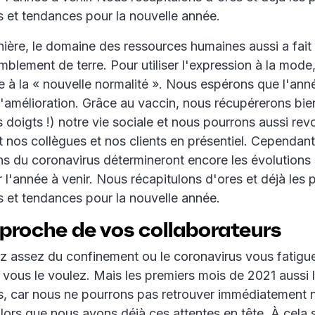
s et tendances pour la nouvelle année.
ière, le domaine des ressources humaines aussi a fait
emblement de terre. Pour utiliser l'expression à la mod
e à la « nouvelle normalité ». Nous espérons que l'ann
amélioration. Grâce au vaccin, nous récupérerons bie
s doigts !) notre vie sociale et nous pourrons aussi rev
 nos collègues et nos clients en présentiel. Cependant
s du coronavirus détermineront encore les évolutions s
l'année à venir. Nous récapitulons d'ores et déjà les p
s et tendances pour la nouvelle année.
proche de vos collaborateurs
z assez du confinement ou le coronavirus vous fatigu
vous le voulez. Mais les premiers mois de 2021 aussi l
, car nous ne pourrons pas retrouver immédiatement n
Alors que nous avons déjà ces attentes en tête. À cela 