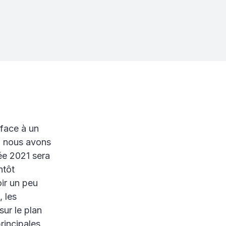
 face à un
e, nous avons
ée 2021 sera
ntôt
oir un peu
, les
ur le plan
rincipales