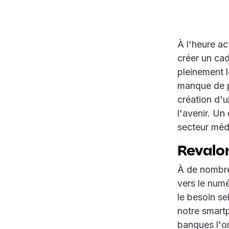
À l'heure ac
créer un cad
pleinement l
manque de pe
création d'u
l'avenir. Un
secteur méd
Revalor
À de nombre
vers le numé
le besoin se
notre smartp
banques l'on