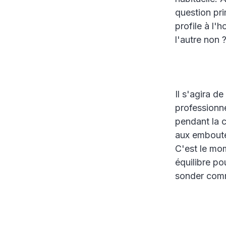
question pri
profile à l'
l'autre non 
Il s'agira d
professionn
pendant la c
aux emboute
C'est le mo
équilibre po
sonder comme