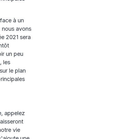
 face à un
e, nous avons
ée 2021 sera
ntôt
oir un peu
, les
ur le plan
rincipales
e, appelez
aisseront
otre vie
s'ajoute une