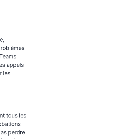
e,
 problèmes
u Teams
les appels
r les
nt tous les
obations
pas perdre